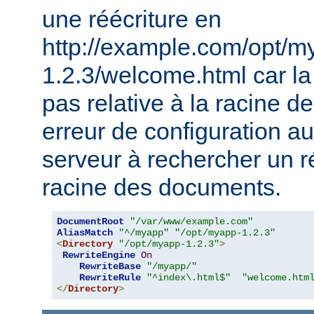
une réécriture en
http://example.com/opt/m
1.2.3/welcome.html car la 
pas relative à la racine 
erreur de configuration au
serveur à rechercher un ré
racine des documents.
DocumentRoot
"/var/www/example.com"
AliasMatch
"^/myapp"
"/opt/myapp-1.2.3"
<
Directory
"/opt/myapp-1.2.3"
>
RewriteEngine
On
RewriteBase
"/myapp/"
RewriteRule
"^index\.html$"
"welcome.htm
</
Directory
>