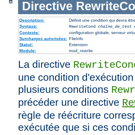
Directive
RewriteC
Description:
Définit une condition qui devra être
Syntaxe:
RewriteCond
chaîne_de_test
Contexte:
configuration globale, serveur virtu
Surcharges autorisées:
FileInfo
Statut:
Extension
Module:
mod_rewrite
La directive
RewriteCon
une condition d'exécution
plusieurs conditions
Rew
précéder une directive
Re
règle de réécriture corres
exécutée que si ces condi