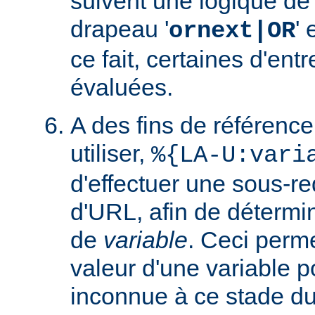
suivent une logique de c
drapeau '
' 
ornext|OR
ce fait, certaines d'ent
évaluées.
A des fins de référence
utiliser,
%{LA-U:vari
d'effectuer une sous-r
d'URL, afin de détermin
de
variable
. Ceci perme
valeur d'une variable po
inconnue à ce stade du