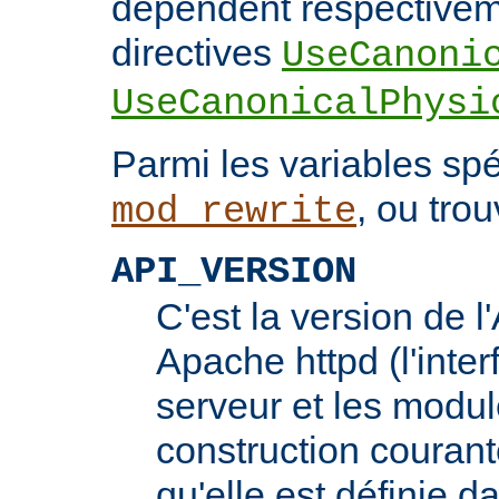
dépendent respectivem
directives
UseCanoni
UseCanonicalPhysi
Parmi les variables spé
, ou trou
mod_rewrite
API_VERSION
C'est la version de 
Apache httpd (l'inter
serveur et les modul
construction courante
qu'elle est définie d