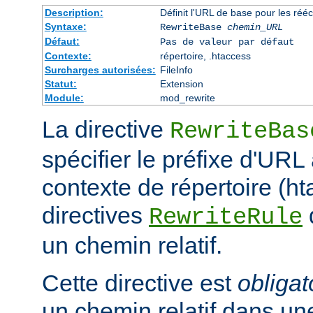
Description:
Définit l'URL de base pour les rééc
Syntaxe:
RewriteBase
chemin_URL
Défaut:
Pas de valeur par défaut
Contexte:
répertoire, .htaccess
Surcharges autorisées:
FileInfo
Statut:
Extension
Module:
mod_rewrite
La directive
RewriteBas
spécifier le préfixe d'URL 
contexte de répertoire (ht
directives
RewriteRule
un chemin relatif.
Cette directive est
obligat
un chemin relatif dans une