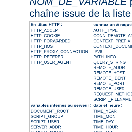
NOM_DE_VARIABLE
p
chaîne issue de la liste
En-têtes HTTP :
connexion & requê
HTTP_ACCEPT
AUTH_TYPE
HTTP_COOKIE
CONN_REMOTE_A
HTTP_FORWARDED
CONTEXT_PREFIX
HTTP_HOST
CONTEXT_DOCUM
HTTP_PROXY_CONNECTION
IPV6
HTTP_REFERER
PATH_INFO
HTTP_USER_AGENT
QUERY_STRING
REMOTE_ADDR
REMOTE_HOST
REMOTE_IDENT
REMOTE_PORT
REMOTE_USER
REQUEST_METHO
SCRIPT_FILENAME
variables internes au serveur :
date et heure :
DOCUMENT_ROOT
TIME_YEAR
SCRIPT_GROUP
TIME_MON
SCRIPT_USER
TIME_DAY
SERVER_ADDR
TIME_HOUR