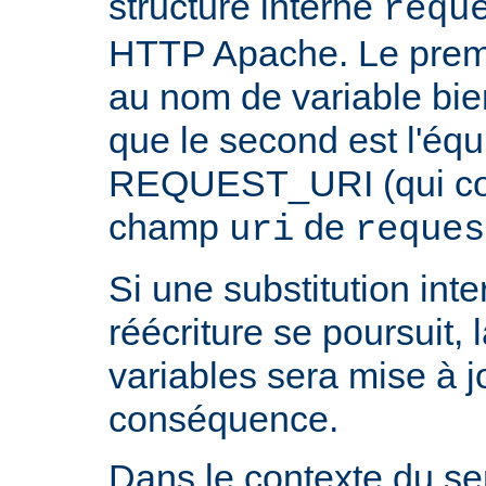
structure interne
requ
HTTP Apache. Le prem
au nom de variable bie
que le second est l'équ
REQUEST_URI (qui cont
champ
de
uri
reques
Si une substitution inter
réécriture se poursuit,
variables sera mise à j
conséquence.
Dans le contexte du ser