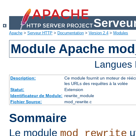
Serveu
Apache
>
Serveur HTTP
>
Documentation
>
Version 2.4
>
Modules
Module Apache mod_
Langues 
Description:
Ce module fournit un moteur de réécr
les URLs des requêtes à la volée
Statut:
Extension
Identificateur de Module:
rewrite_module
Fichier Source:
mod_rewrite.c
Sommaire
Le module
u
mod_rewrite