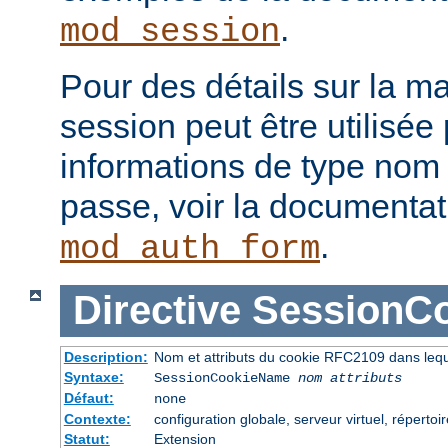
.
mod_session
Pour des détails sur la m
session peut être utilisée
informations de type nom 
passe, voir la documenta
.
mod_auth_form
Directive
SessionC
Description:
Nom et attributs du cookie RFC2109 dans leque
Syntaxe:
SessionCookieName
nom
attributs
Défaut:
none
Contexte:
configuration globale, serveur virtuel, répertoi
Statut:
Extension