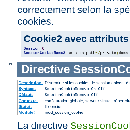
correctement selon la spé
cookies.
Cookie2 avec attributs
Session
On
SessionCookieName2
 session path
=/
private
;
doma
Directive
SessionC
Description:
Détermine si les cookies de session doivent ê
Syntaxe:
SessionCookieRemove On|Off
Défaut:
SessionCookieRemove Off
Contexte:
configuration globale, serveur virtuel, répertoi
Statut:
Extension
Module:
mod_session_cookie
La directive
SessionCoo