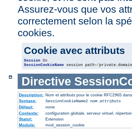
Assurez-vous que vos attri
correctement selon la spé
cookies.
Cookie avec attributs
Session
On
SessionCookieName
 session path
=/
private
;
domai
Directive
SessionC
Description:
Nom et attributs pour le cookie RFC2965 dans 
Syntaxe:
SessionCookieName2
nom
attributs
Défaut:
none
Contexte:
configuration globale, serveur virtuel, répertoi
Statut:
Extension
Module:
mod_session_cookie