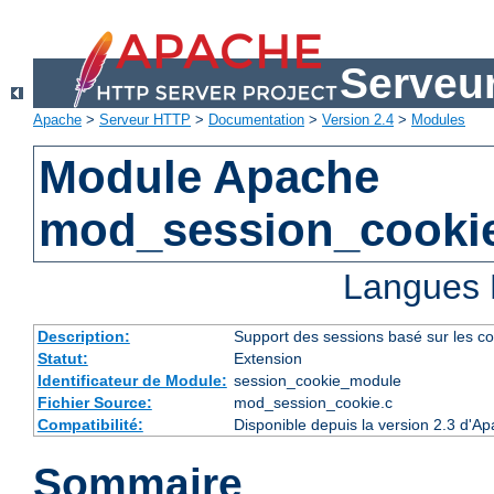
Serveu
Apache
>
Serveur HTTP
>
Documentation
>
Version 2.4
>
Modules
Module Apache
mod_session_cooki
Langues 
Description:
Support des sessions basé sur les co
Statut:
Extension
Identificateur de Module:
session_cookie_module
Fichier Source:
mod_session_cookie.c
Compatibilité:
Disponible depuis la version 2.3 d'A
Sommaire