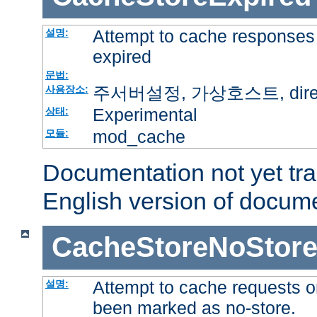
Attempt to cache responses 
설명:
expired
문법:
주서버설정, 가상호스트, directo
사용장소:
Experimental
상태:
mod_cache
모듈:
Documentation not yet tr
English version of docum
CacheStoreNoStor
Attempt to cache requests o
설명:
been marked as no-store.