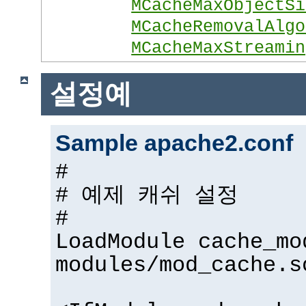
MCacheMaxObjectSi
MCacheRemovalAlgo
MCacheMaxStreamin
설정예
Sample apache2.conf
#
# 예제 캐쉬 설정
#
LoadModule cache_mo
modules/mod_cache.s