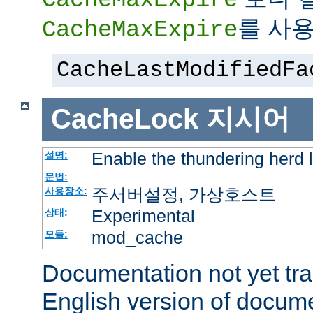
를 사용
CacheMaxExpire
CacheLastModifiedFa
CacheLock
지시어
Enable the thundering herd 
설명:
문법:
주서버설정, 가상호스트
사용장소:
Experimental
상태:
mod_cache
모듈:
Documentation not yet tr
English version of docum