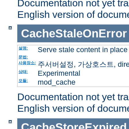
Documentation not yet tr
English version of docum
CacheStaleOnError
Serve stale content in place
설명:
문법:
주서버설정, 가상호스트, directo
사용장소:
Experimental
상태:
mod_cache
모듈:
Documentation not yet tr
English version of docum
CacheStoreExpired