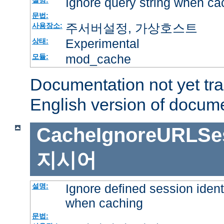
Ignore query string when ca
설명:
문법:
주서버설정, 가상호스트
사용장소:
Experimental
상태:
mod_cache
모듈:
Documentation not yet tr
English version of docum
CacheIgnoreURLSess
지시어
Ignore defined session ident
설명:
when caching
문법: