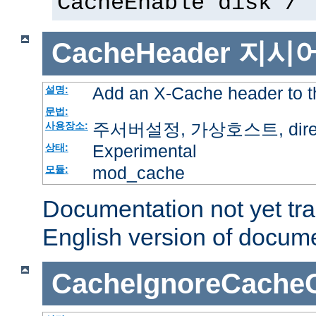
CacheEnable disk /
CacheHeader
지시
Add an X-Cache header to t
설명:
문법:
주서버설정, 가상호스트, directo
사용장소:
Experimental
상태:
mod_cache
모듈:
Documentation not yet tr
English version of docum
CacheIgnoreCacheC