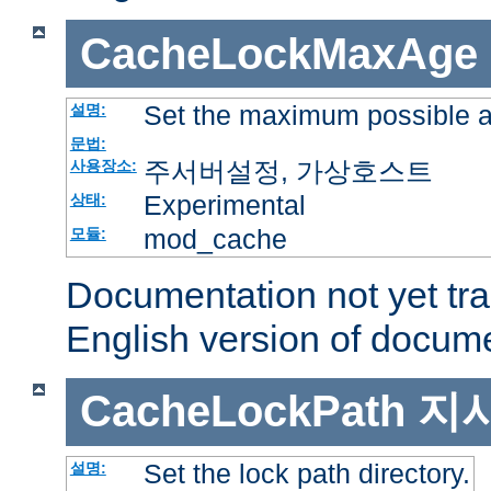
CacheLockMaxAge
Set the maximum possible a
설명:
문법:
주서버설정, 가상호스트
사용장소:
Experimental
상태:
mod_cache
모듈:
Documentation not yet tr
English version of docum
CacheLockPath
지
Set the lock path directory.
설명: