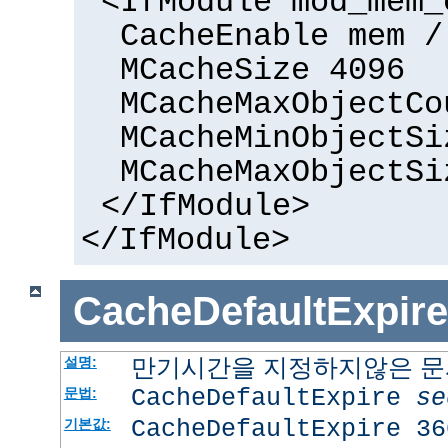
<IfModule mod_mem_
CacheEnable mem /
MCacheSize 4096
MCacheMaxObjectCo
MCacheMinObjectSi
MCacheMaxObjectSi
</IfModule>
</IfModule>
CacheDefaultExpire
만기시간을 지정하지않은 문서
설명:
CacheDefaultExpire
se
문법:
CacheDefaultExpire 36
기본값: