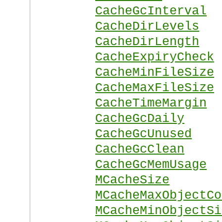
CacheGcInterval
CacheDirLevels
CacheDirLength
CacheExpiryCheck
CacheMinFileSize
CacheMaxFileSize
CacheTimeMargin
CacheGcDaily
CacheGcUnused
CacheGcClean
CacheGcMemUsage
MCacheSize
MCacheMaxObjectCo
MCacheMinObjectSi