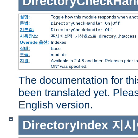
DirectoryCheckHan
설명:
Toggle how this module responds when anoth
문법:
DirectoryCheckHandler On|Off
기본값:
DirectoryCheckHandler Off
사용장소:
주서버설정, 가상호스트, directory, .htaccess
Override 옵션:
Indexes
상태:
Base
모듈:
mod_dir
지원:
Available in 2.4.8 and later. Releases prior t
ON" was specified.
The documentation for thi
been translated yet. Plea
English version.
DirectoryIndex
지시