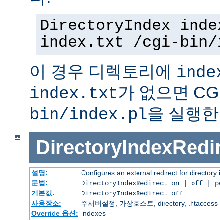
DirectoryIndex inde
index.txt /cgi-bin/
이 경우 디렉토리에
inde
가 없으면 C
index.txt
을 실행한
bin/index.pl
DirectoryIndexRedi
설명:
Configures an external redirect for directory
문법:
DirectoryIndexRedirect on | off | 
기본값:
DirectoryIndexRedirect off
사용장소:
주서버설정, 가상호스트, directory, .htaccess
Override 옵션:
Indexes