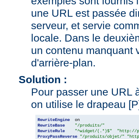
exemples sont fournis i
une URL est passée di
serveur, et servie comm
locale. Dans le deuxi
un contenu manquant v
d'arrière-plan.
Solution :
Pour passer une URL à 
on utilise le drapeau [
RewriteEngine
RewriteBase
"/produits/"
RewriteRule
"^widget/(.*)$"
"http://
ProxyPassReverse
"/produits/objet/"
"htt