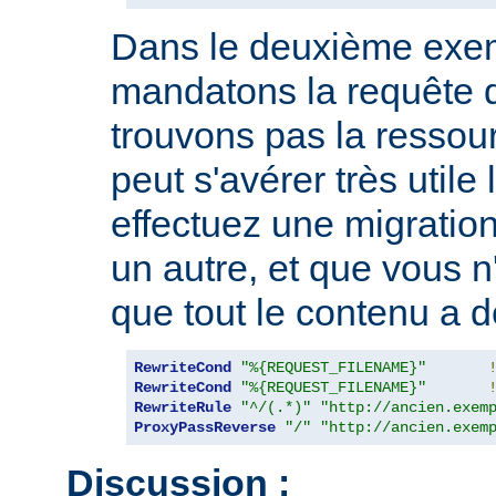
Dans le deuxième exe
mandatons la requête 
trouvons pas la ressou
peut s'avérer très utile
effectuez une migration
un autre, et que vous n
que tout le contenu a d
RewriteCond
"%{REQUEST_FILENAME}"
RewriteCond
"%{REQUEST_FILENAME}"
RewriteRule
"^/(.*)"
"http://ancien.exem
ProxyPassReverse
"/"
"http://ancien.exem
Discussion :