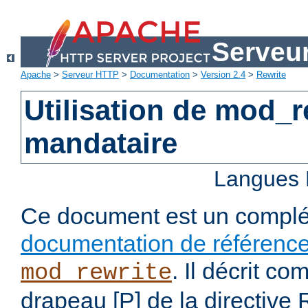
Serveu
Apache
>
Serveur HTTP
>
Documentation
>
Version 2.4
>
Rewrite
Utilisation de mod_
mandataire
Langues 
Ce document est un complé
documentation de référenc
. Il décrit co
mod_rewrite
drapeau [P] de la directive