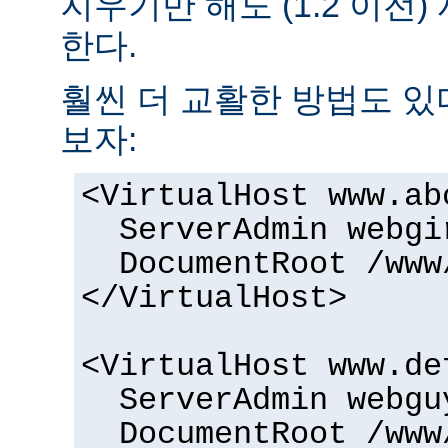
지우기만 해도 (1.2 이전
한다.
훨씬 더 교활한 방법도 있
보자:
<VirtualHost www.ab
ServerAdmin webgi
DocumentRoot /www
</VirtualHost>
<VirtualHost www.de
ServerAdmin webgu
DocumentRoot /www