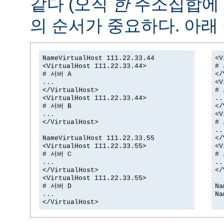
같다 (오직
한
주소집합에
의 순서가 중요하다. 아래 
NameVirtualHost 111.22.33.44
<V
<VirtualHost 111.22.33.44>
#
# 서버 A
</
...
<V
</VirtualHost>
#
<VirtualHost 111.22.33.44>
..
# 서버 B
</
...
<V
</VirtualHost>
#
..
NameVirtualHost 111.22.33.55
</
<VirtualHost 111.22.33.55>
<V
# 서버 C
#
...
..
</VirtualHost>
</
<VirtualHost 111.22.33.55>
# 서버 D
Na
...
Na
</VirtualHost>